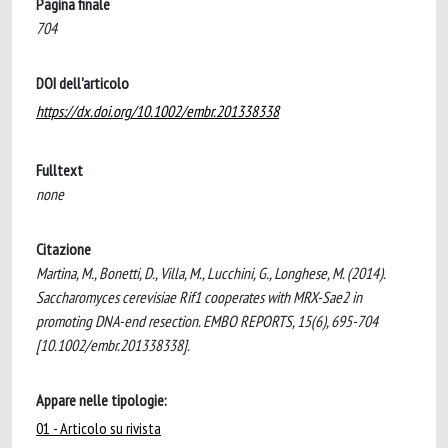
Pagina finale
704
DOI dell'articolo
https://dx.doi.org/10.1002/embr.201338338
Fulltext
none
Citazione
Martina, M., Bonetti, D., Villa, M., Lucchini, G., Longhese, M. (2014).
Saccharomyces cerevisiae Rif1 cooperates with MRX-Sae2 in
promoting DNA-end resection. EMBO REPORTS, 15(6), 695-704
[10.1002/embr.201338338].
Appare nelle tipologie:
01 - Articolo su rivista