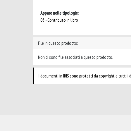
Appare nelle tipologie:
03 - Contributo in libro
File in questo prodotto:
Non ci sono file associati a questo prodotto.
I documenti in IRIS sono protetti da copyright e tutti i di
Powered by
IRIS
-
about IRIS
-
Utilizzo dei cookie
-
Privacy