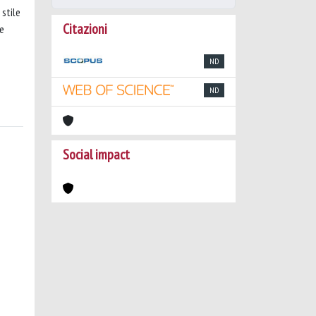
 stile
Citazioni
le
ND
ND
Social impact