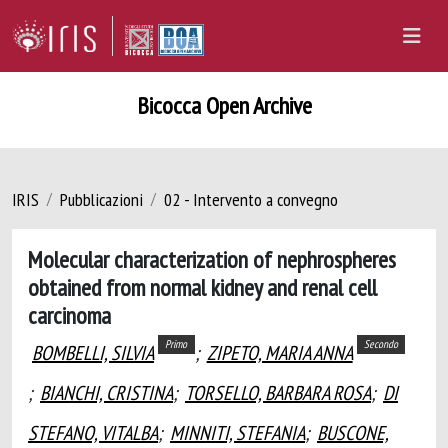
Bicocca Open Archive
IRIS
Pubblicazioni
02 - Intervento a convegno
Molecular characterization of nephrospheres
obtained from normal kidney and renal cell
carcinoma
Primo
Secondo
BOMBELLI, SILVIA
;
ZIPETO, MARIA ANNA
;
BIANCHI, CRISTINA
;
TORSELLO, BARBARA ROSA
;
DI
STEFANO, VITALBA
;
MINNITI, STEFANIA
;
BUSCONE,