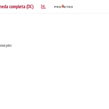
heda completa (DC)
monocytes