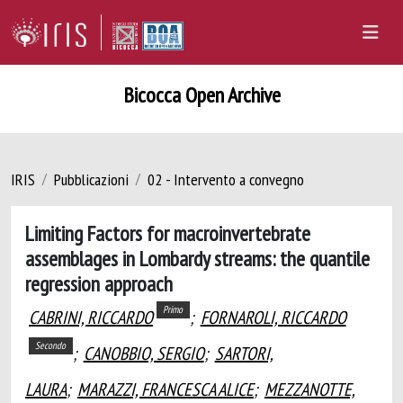
Bicocca Open Archive
IRIS
Pubblicazioni
02 - Intervento a convegno
Limiting Factors for macroinvertebrate
assemblages in Lombardy streams: the quantile
regression approach
Primo
CABRINI, RICCARDO
;
FORNAROLI, RICCARDO
Secondo
;
CANOBBIO, SERGIO
;
SARTORI,
LAURA
;
MARAZZI, FRANCESCA ALICE
;
MEZZANOTTE,