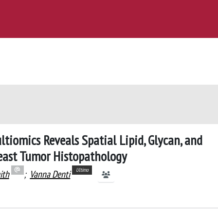
iomics Reveals Spatial Lipid, Glycan, and
reast Tumor Histopathology
Ultimo
ith
;
Vanna Denti