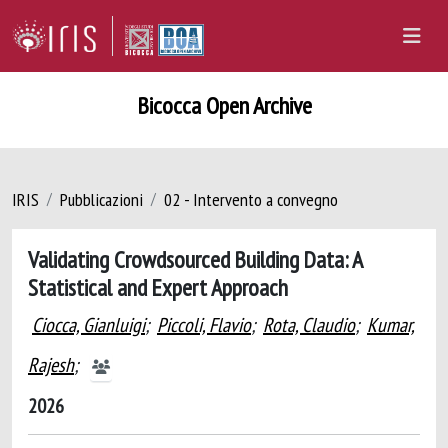
Bicocca Open Archive
IRIS
Pubblicazioni
02 - Intervento a convegno
Validating Crowdsourced Building Data: A
Statistical and Expert Approach
Ciocca, Gianluigi
;
Piccoli, Flavio
;
Rota, Claudio
;
Kumar,
Rajesh
;
2026