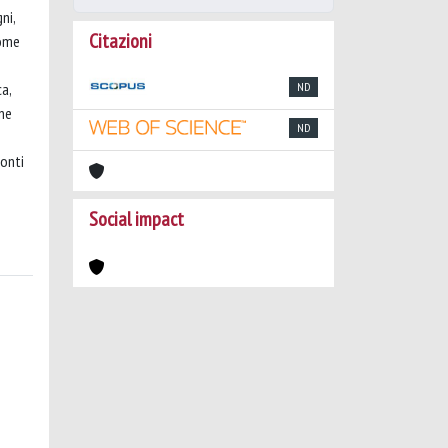
ni,
Citazioni
come
a,
ND
one
ND
conti
Social impact