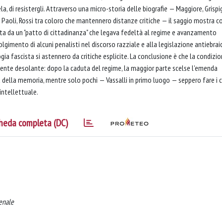
ela, di resistergli. Attraverso una micro-storia delle biografie — Maggiore, Grispig
 Levi, Paoli, Rossi tra coloro che mantennero distanze critiche — il saggio mostra 
ta da un "patto di cittadinanza" che legava fedeltà al regime e avanzamento
gimento di alcuni penalisti nel discorso razziale e alla legislazione antiebraic
ogia fascista si astennero da critiche esplicite. La conclusione è che la condizi
mente desolante: dopo la caduta del regime, la maggior parte scelse l'emenda
a della memoria, mentre solo pochi — Vassalli in primo luogo — seppero fare i 
intellettuale.
heda completa (DC)
penale