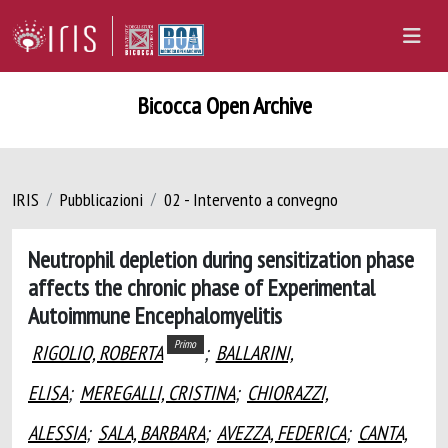
Bicocca Open Archive
IRIS
Pubblicazioni
02 - Intervento a convegno
Neutrophil depletion during sensitization phase
affects the chronic phase of Experimental
Autoimmune Encephalomyelitis
Primo
RIGOLIO, ROBERTA
;
BALLARINI,
ELISA
;
MEREGALLI, CRISTINA
;
CHIORAZZI,
ALESSIA
;
SALA, BARBARA
;
AVEZZA, FEDERICA
;
CANTA,