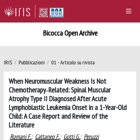
Bicocca Open Archive
IRIS
Pubblicazioni
01 - Articolo su rivista
When Neuromuscular Weakness Is Not
Chemotherapy‑Related: Spinal Muscular
Atrophy Type II Diagnosed After Acute
Lymphoblastic Leukemia Onset in a 1-Year-Old
Child: A Case Report and Review of the
Literature
Romani F.
;
Cattaneo F.
;
Gotti G.
;
Peruzzi