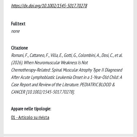
https://dx.doi.org/10.1002/1545-5017.70278
Fulltext
none
Citazione
Romani, F., Cattaneo, F., Villa, E., Gotti, G., Colombini, A., Dosi, C., et al.
(2026). When Neuromuscular Weakness Is Not
Chemotherapy‑Related: Spinal Muscular Atrophy Type II Diagnosed
After Acute Lymphoblastic Leukemia Onset in a 1-Year-Old Child: A
Case Report and Review of the Literature. PEDIATRIC BLOOD &
CANCER [10.1002/1545-5017.70278].
Appare nelle tipologie:
01 - Articolo su rivista