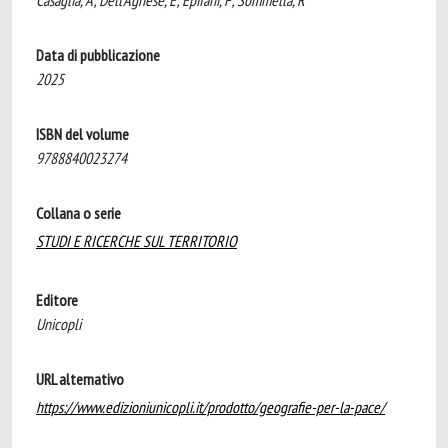
Casaglia, A; Dell'Agnese, E; Epifani, F; Sommella, R
Data di pubblicazione
2025
ISBN del volume
9788840023274
Collana o serie
STUDI E RICERCHE SUL TERRITORIO
Editore
Unicopli
URL alternativo
https://www.edizioniunicopli.it/prodotto/geografie-per-la-pace/