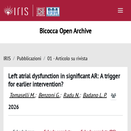
Bicocca Open Archive
IRIS
Pubblicazioni
01 - Articolo su rivista
Left atrial dysfunction in significant AR: A trigger
for earlier intervention?
Tomaselli M.
;
Benzoni G.
;
Radu N.
;
Badano L. P.
2026