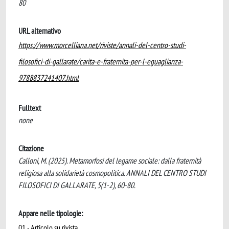
80
URL alternativo
https://www.morcelliana.net/riviste/annali-del-centro-studi-
filosofici-di-gallarate/carita-e-fraternita-per-l-eguaglianza-
9788837241407.html
Fulltext
none
Citazione
Calloni, M. (2025). Metamorfosi del legame sociale: dalla fraternità
religiosa alla solidarietà cosmopolitica. ANNALI DEL CENTRO STUDI
FILOSOFICI DI GALLARATE, 5(1-2), 60-80.
Appare nelle tipologie:
01 - Articolo su rivista