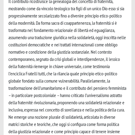
Il contributo ricostruisce la genealogia del concetto di fraternità,
mostrando come da vincolo teologico tra figli di un unico Dio esso si sia
progressivamente secolarizzato fino a divenire principio etico-politico
della modernità. Da forma sacra di coappartenenza, la fraternità si è
trasformata nel fondamento relazionale di libertà ed eguaglianza,
assumendo una traduzione giuridica nella solidarietà, oggi inscritta nelle
costituzioni democratiche e nei trattati internazionali come obbligo
normativo e condizione della giustizia sostanziale. Nel contesto
contemporaneo, segnato da crisi globali e interdipendenze, il lessico
della fraternità riemerge in chiave universale, come testimonia
l’enciclica Fratelli tutti, che la rilancia quale principio etico-politico
globale fondato sulla comune vulnerabilità. Parallelamente, la
trasformazione dell’umanitarismo e il contributo del pensiero femminista
– in particolare postcoloniale – hanno criticato l’universalismo astratto
della fraternité rivoluzionaria, proponendo una solidarietà relazionale e
inclusiva, espressa nel concetto di sorellanza e nella politica della cura.
Ne emerge una nozione plurale di solidarietà, articolata in diverse
matrici storiche e teoriche, che oggi si configura come forma politica
della giustizia relazionale e come principio capace di tenere insieme