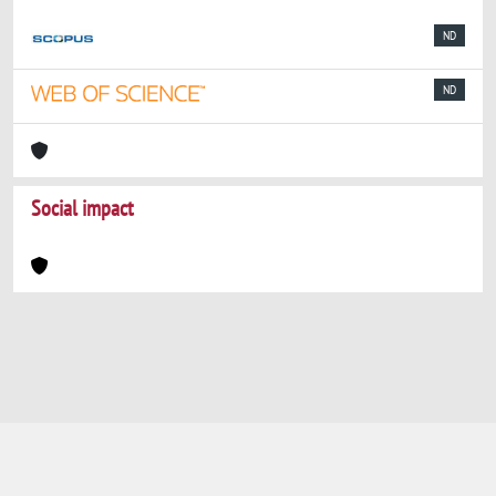
ND
ND
Social impact
Powered by
IRIS
-
about IRIS
-
Utilizzo dei
cookie
-
Privacy