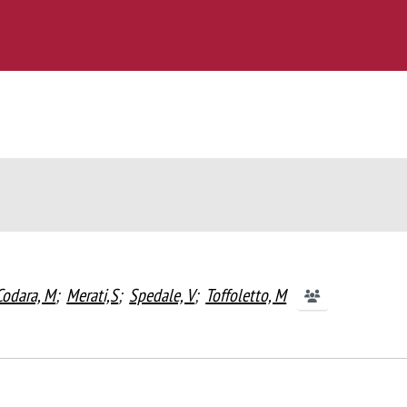
Codara, M
;
Merati,S
;
Spedale, V
;
Toffoletto, M