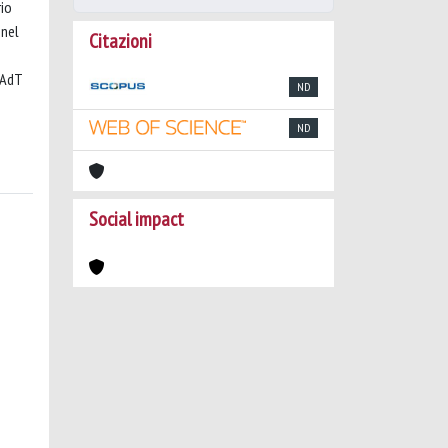
rio
 nel
Citazioni
 AdT
ND
ND
Social impact