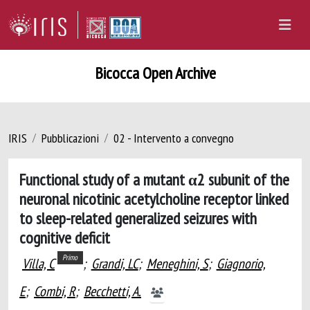
Bicocca Open Archive
IRIS
Pubblicazioni
02 - Intervento a convegno
Functional study of a mutant α2 subunit of the
neuronal nicotinic acetylcholine receptor linked
to sleep-related generalized seizures with
cognitive deficit
Primo
Villa, C
;
Grandi, LC
;
Meneghini, S
;
Giagnorio,
E
;
Combi, R
;
Becchetti, A.