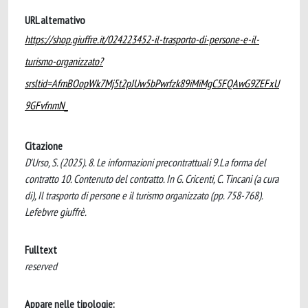
URL alternativo
https://shop.giuffre.it/024223452-il-trasporto-di-persone-e-il-
turismo-organizzato?
srsltid=AfmBOopWk7Mj5t2pJUw5bPwrfzk89iMiMgC5FQAwG9ZEFxU
9GFvfnmN_
Citazione
D'Urso, S. (2025). 8. Le informazioni precontrattuali 9.La forma del
contratto 10. Contenuto del contratto. In G. Cricenti, C. Tincani (a cura
di), Il trasporto di persone e il turismo organizzato (pp. 758-768).
Lefebvre giuffrè.
Fulltext
reserved
Appare nelle tipologie: