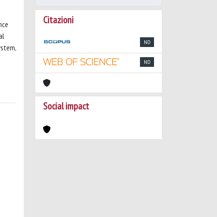
Citazioni
nce
al
ND
ystem,
ND
Social impact