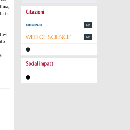
ltura,
Citazioni
ferte.
i
ND
ttivi
ND
iuto
si
Social impact