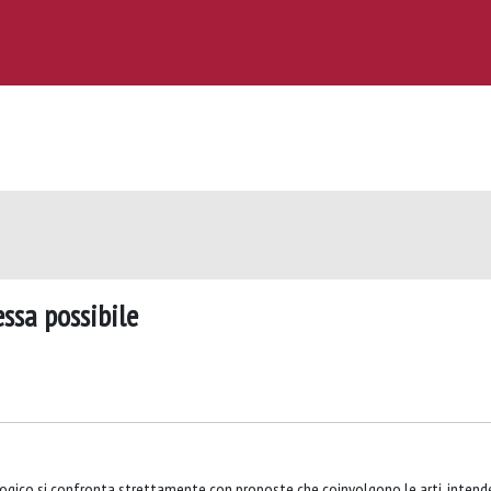
ssa possibile
gico si confronta strettamente con proposte che coinvolgono le arti, inten