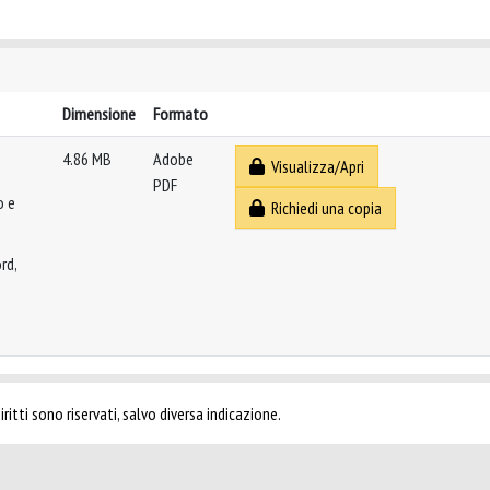
Dimensione
Formato
4.86 MB
Adobe
Visualizza/Apri
PDF
o e
Richiedi una copia
rd,
ritti sono riservati, salvo diversa indicazione.