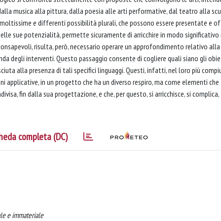
la musica alla pittura, dalla poesia alle arti performative, dal teatro alla scu
oltissime e differenti possibilità plurali, che possono essere presentate e of
elle sue potenzialità, permette sicuramente di arricchire in modo significativo 
consapevoli, risulta, però, necessario operare un approfondimento relativo alla
nda degli interventi. Questo passaggio consente di cogliere quali siano gli obie
iuta alla presenza di tali specifici linguaggi. Questi, infatti, nel loro più comp
ni applicative, in un progetto che ha un diverso respiro, ma come elementi che
isa, fin dalla sua progettazione, e che, per questo, si arricchisce, si complica, 
heda completa (DC)
ale e immateriale