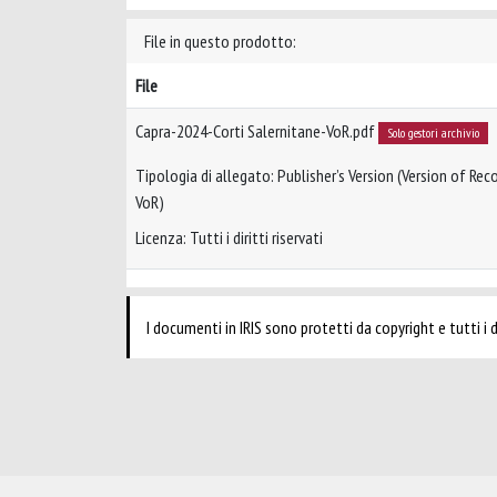
File in questo prodotto:
File
Capra-2024-Corti Salernitane-VoR.pdf
Solo gestori archivio
Tipologia di allegato: Publisher’s Version (Version of Reco
VoR)
Licenza: Tutti i diritti riservati
I documenti in IRIS sono protetti da copyright e tutti i di