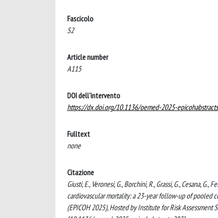
Fascicolo
S2
Article number
A115
DOI dell'intervento
https://dx.doi.org/10.1136/oemed-2025-epicohabstract
Fulltext
none
Citazione
Giusti, E., Veronesi, G., Borchini, R., Grassi, G., Cesana, 
cardiovascular mortality: a 23-year follow-up of pooled 
(EPICOH 2025), Hosted by Institute for Risk Assessment S