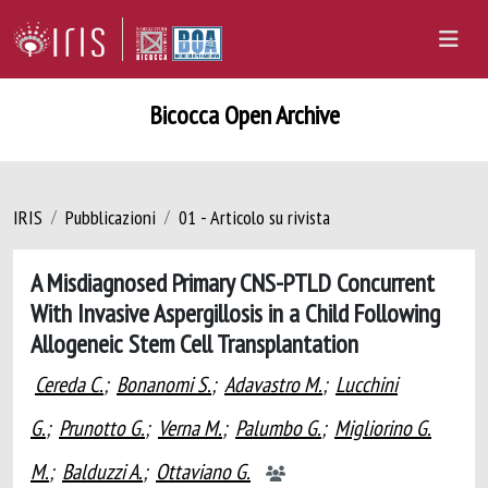
Bicocca Open Archive
IRIS
Pubblicazioni
01 - Articolo su rivista
A Misdiagnosed Primary CNS-PTLD Concurrent
With Invasive Aspergillosis in a Child Following
Allogeneic Stem Cell Transplantation
Cereda C.
;
Bonanomi S.
;
Adavastro M.
;
Lucchini
G.
;
Prunotto G.
;
Verna M.
;
Palumbo G.
;
Migliorino G.
M.
;
Balduzzi A.
;
Ottaviano G.