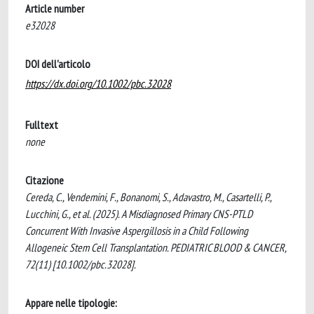
Article number
e32028
DOI dell'articolo
https://dx.doi.org/10.1002/pbc.32028
Fulltext
none
Citazione
Cereda, C., Vendemini, F., Bonanomi, S., Adavastro, M., Casartelli, P.,
Lucchini, G., et al. (2025). A Misdiagnosed Primary CNS-PTLD
Concurrent With Invasive Aspergillosis in a Child Following
Allogeneic Stem Cell Transplantation. PEDIATRIC BLOOD & CANCER,
72(11) [10.1002/pbc.32028].
Appare nelle tipologie: