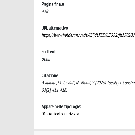
Pagina finale
418
URL alternativo
https://www.heldermann.de/JLT/JLT35/JLT352/jlt35020.
Fulltext
open
Citazione
Avitabile, M., Gavioli, N., Monti, V. (2025). Ideally r-C
35(2), 411-418.
Appare nelle tipologie:
01 - Articolo su rivista