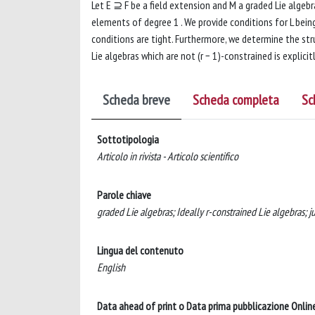
Let E ⊇ F be a field extension and M a graded Lie algebr
elements of degree 1 . We provide conditions for L being
conditions are tight. Furthermore, we determine the struc
Lie algebras which are not (r − 1)-constrained is explicit
Scheda breve
Scheda completa
Sc
Sottotipologia
Articolo in rivista - Articolo scientifico
Parole chiave
graded Lie algebras; Ideally r-constrained Lie algebras; ju
Lingua del contenuto
English
Data ahead of print o Data prima pubblicazione Onlin