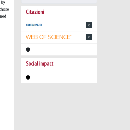
 by
 those
Citazioni
ined
0
0
Social impact