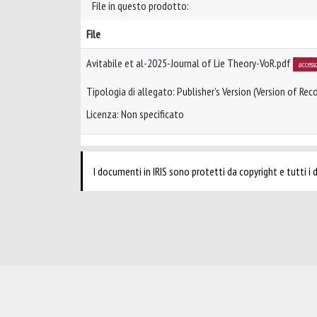
File in questo prodotto:
File
Avitabile et al-2025-Journal of Lie Theory-VoR.pdf
access
Tipologia di allegato: Publisher’s Version (Version of Reco
Licenza: Non specificato
I documenti in IRIS sono protetti da copyright e tutti i di
Powered by
IRIS
-
about IRIS
-
Utilizzo dei cookie
-
Privacy