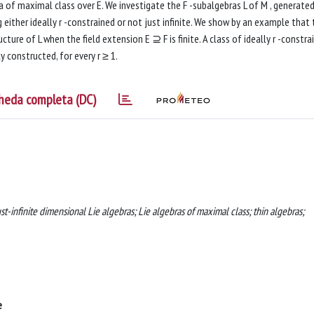
a of maximal class over E. We investigate the F -subalgebras L of M , generated
 either ideally r -constrained or not just infinite. We show by an example that
ture of L when the field extension E ⊇ F is finite. A class of ideally r -constra
ly constructed, for every r ≥ 1.
heda completa (DC)
st-infinite dimensional Lie algebras; Lie algebras of maximal class; thin algebras;
e