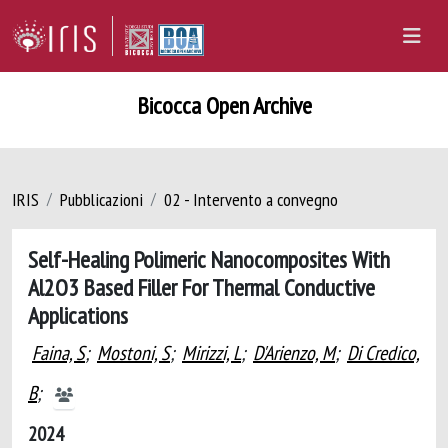
Bicocca Open Archive
IRIS
Pubblicazioni
02 - Intervento a convegno
Self-Healing Polimeric Nanocomposites With
Al2O3 Based Filler For Thermal Conductive
Applications
Faina, S
;
Mostoni, S
;
Mirizzi, L
;
D'Arienzo, M
;
Di Credico,
B
;
2024