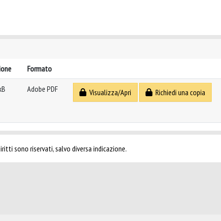
ione
Formato
kB
Adobe PDF
Visualizza/Apri
Richiedi una copia
ritti sono riservati, salvo diversa indicazione.