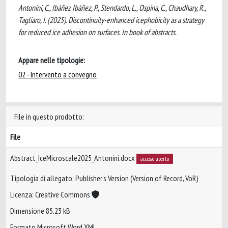
Antonini, C., Ibáñez Ibáñez, P., Stendardo, L., Ospina, C., Chaudhary, R.,
Tagliaro, I. (2025). Discontinuity-enhanced icephobicity as a strategy
for reduced ice adhesion on surfaces. In book of abstracts.
Appare nelle tipologie:
02 - Intervento a convegno
File in questo prodotto:
File
Abstract_IceMicroscale2025_Antonini.docx
accesso aperto
Tipologia di allegato: Publisher’s Version (Version of Record, VoR)
Licenza: Creative Commons
Dimensione 85.23 kB
Formato Microsoft Word XML