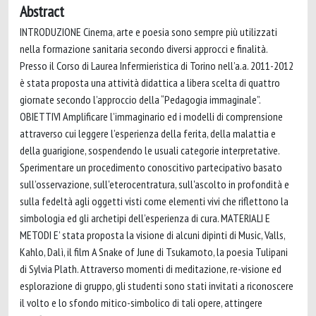
Abstract
INTRODUZIONE Cinema, arte e poesia sono sempre più utilizzati
nella formazione sanitaria secondo diversi approcci e finalità.
Presso il Corso di Laurea Infermieristica di Torino nell’a.a. 2011-2012
è stata proposta una attività didattica a libera scelta di quattro
giornate secondo l’approccio della “Pedagogia immaginale”.
OBIETTIVI Amplificare l’immaginario ed i modelli di comprensione
attraverso cui leggere l’esperienza della ferita, della malattia e
della guarigione, sospendendo le usuali categorie interpretative.
Sperimentare un procedimento conoscitivo partecipativo basato
sull’osservazione, sull'eterocentratura, sull'ascolto in profondità e
sulla fedeltà agli oggetti visti come elementi vivi che riflettono la
simbologia ed gli archetipi dell’esperienza di cura. MATERIALI E
METODI E’ stata proposta la visione di alcuni dipinti di Music, Valls,
Kahlo, Dalì, il film A Snake of June di Tsukamoto, la poesia Tulipani
di Sylvia Plath. Attraverso momenti di meditazione, re-visione ed
esplorazione di gruppo, gli studenti sono stati invitati a riconoscere
il volto e lo sfondo mitico-simbolico di tali opere, attingere