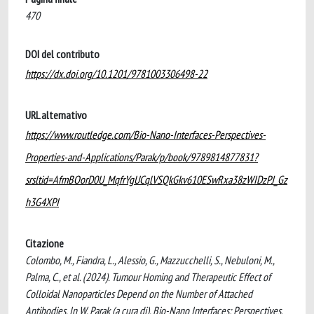
470
DOI del contributo
https://dx.doi.org/10.1201/9781003306498-22
URL alternativo
https://www.routledge.com/Bio-Nano-Interfaces-Perspectives-
Properties-and-Applications/Parak/p/book/9789814877831?
srsltid=AfmBOorD0U_MqfrYgUCqlVSQkGkv610ESwRxa38zWIDzPJ_Gz
h3G4XPI
Citazione
Colombo, M., Fiandra, L., Alessio, G., Mazzucchelli, S., Nebuloni, M.,
Palma, C., et al. (2024). Tumour Homing and Therapeutic Effect of
Colloidal Nanoparticles Depend on the Number of Attached
Antibodies. In W. Parak (a cura di), Bio-Nano Interfaces: Perspectives,