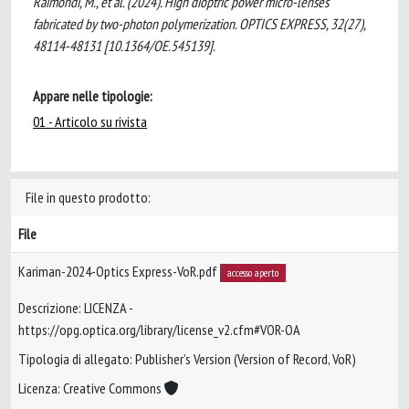
Raimondi, M., et al. (2024). High dioptric power micro-lenses
fabricated by two-photon polymerization. OPTICS EXPRESS, 32(27),
48114-48131 [10.1364/OE.545139].
Appare nelle tipologie:
01 - Articolo su rivista
File in questo prodotto:
File
Kariman-2024-Optics Express-VoR.pdf
accesso aperto
Descrizione: LICENZA -
https://opg.optica.org/library/license_v2.cfm#VOR-OA
Tipologia di allegato: Publisher’s Version (Version of Record, VoR)
Licenza: Creative Commons