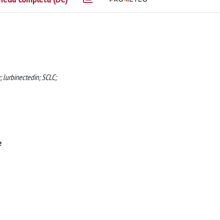
; lurbinectedin; SCLC;
e