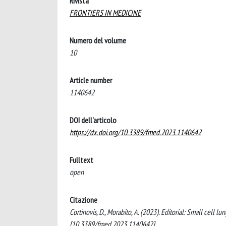
Rivista
FRONTIERS IN MEDICINE
Numero del volume
10
Article number
1140642
DOI dell'articolo
https://dx.doi.org/10.3389/fmed.2023.1140642
Fulltext
open
Citazione
Cortinovis, D., Morabito, A. (2023). Editorial: Small cel
[10.3389/fmed.2023.1140642].