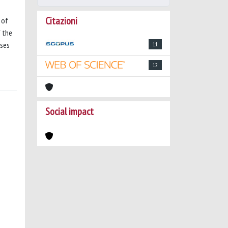
Citazioni
 of
f the
yses
11
12
Social impact