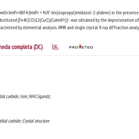
with ImiPr·HBF4 (ImiPr = N,N′-bis(isopropyl)imidazol-2-ylidene) in the presence
ubstituted [Fe4C(CO)12(CuCl)(CuImiPr)]− was obtained by the deprotonation o
racterized by elemental analysis, NMR and single crystal X-ray diffraction anal
heda completa (DC)
tial carbide; Iron; NHC ligands;
tial carbide; Crystal structure