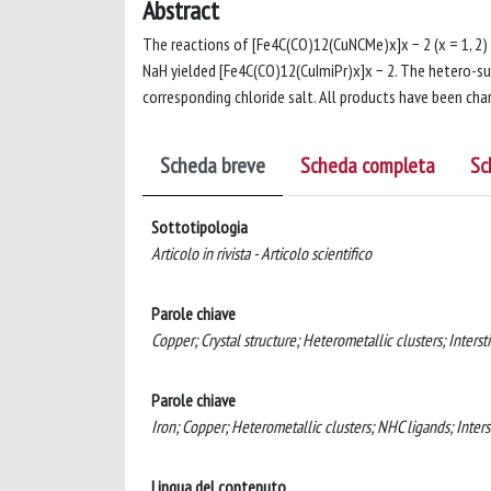
Abstract
The reactions of [Fe4C(CO)12(CuNCMe)x]x − 2 (x = 1, 2) 
NaH yielded [Fe4C(CO)12(CuImiPr)x]x − 2. The hetero-s
corresponding chloride salt. All products have been cha
Scheda breve
Scheda completa
Sc
Sottotipologia
Articolo in rivista - Articolo scientifico
Parole chiave
Copper; Crystal structure; Heterometallic clusters; Intersti
Parole chiave
Iron; Copper; Heterometallic clusters; NHC ligands; Intersti
Lingua del contenuto