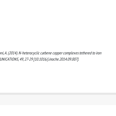
ironi, A. (2014). N-heterocyclic carbene copper complexes tethered to iron
NICATIONS, 49, 27-29 [10.1016/j.inoche.2014.09.007].