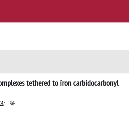
omplexes tethered to iron carbidocarbonyl
SA
;