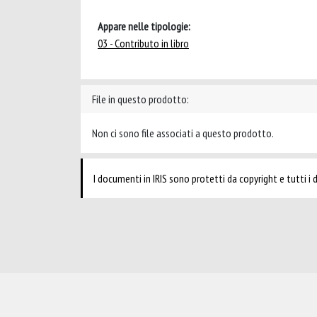
Appare nelle tipologie:
03 - Contributo in libro
File in questo prodotto:
Non ci sono file associati a questo prodotto.
I documenti in IRIS sono protetti da copyright e tutti i di
Powered by
IRIS
-
about IRIS
-
Utilizzo dei cookie
-
Privacy