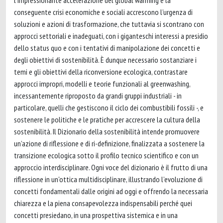
l’impressionante accelerazione del global warming e la
conseguente crisi economiche e sociali accrescono l’urgenza di
soluzioni e azioni di trasformazione, che tuttavia si scontrano con
approcci settoriali e inadeguati, con i giganteschi interessi a presidio
dello status quo e con i tentativi di manipolazione dei concetti e
degli obiettivi di sostenibilità. È dunque necessario sostanziare i
temi e gli obiettivi della riconversione ecologica, contrastare
approcci impropri, modelli e teorie funzionali al greenwashing,
incessantemente riproposto da grandi gruppi industriali - in
particolare, quelli che gestiscono il ciclo dei combustibili fossili -, e
sostenere le politiche e le pratiche per accrescere la cultura della
sostenibilità. Il Dizionario della sostenibilità intende promuovere
un’azione di riflessione e di ri-definizione, finalizzata a sostenere la
transizione ecologica sotto il profilo tecnico scientifico e con un
approccio interdisciplinare. Ogni voce del dizionario è il frutto di una
riflessione in un'ottica multidisciplinare, illustrando l’evoluzione di
concetti fondamentali dalle origini ad oggi e offrendo la necessaria
chiarezza e la piena consapevolezza indispensabili perché quei
concetti presiedano, in una prospettiva sistemica e in una