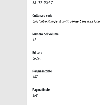
88-132-3364-7
Collana o serie
Casi, fonti e studi per il diritto penale, Serie II, Le fonti
Numero del volume
17
Editore
Cedam
Pagina iniziale
167
Pagina finale
188