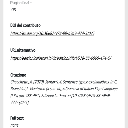
Pagina finale
491
DOI del contributo
https://dx.doi.org/10.30687/978-88-6969-474-5/023
URL alternativo
https://edizionicafoscari.it//it/edizioni/libri/978-88-6969-474-5/
Citazione
Checchetto, A. (2020). Syntax:1.4. Sentence types: exclamatives. In C.
Branchini, L. Mantovan (a cura di), A Grammar of Italian Sign Language
(LIS) (pp. 488-491). Edizioni Ca’ Foscari [10.30687/978-88-6969-
474-5/023].
Fulltext
none