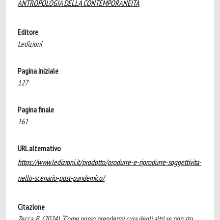
ANTROPOLOGIA DELLA CONTEMPORANEITÀ
Editore
Ledizioni
Pagina iniziale
127
Pagina finale
161
URL alternativo
https://www.ledizioni.it/prodotto/produrre-e-riprodurre-soggettivita-
nello-scenario-post-pandemico/
Citazione
Zecca, R. (2024). “Come posso prendermi cura degli altri se non sto