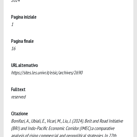
2024
Pagina iniziale
1
Pagina finale
16
URL alternativo
https://sites.les.univr.it/eisic/archives/2690
Fulltext
reserved
Citazione
Bonifazi, A., Ubiali, E., Vicari, M., Liu, J. (2024). Belt and Road Initiative
(BRI) and Indo-Pacific Economic Corridor (IMEC):a comparative
analysis of rising commercial and geopolitical strategies. In 27th