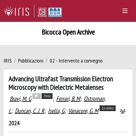
Bicocca Open Archive
IRIS
Pubblicazioni
02 - Intervento a convegno
Advancing Ultrafast Transmission Electron
Microscopy with Dielectric Metalenses
Primo
Bravi, M. G
;
Ferrari, B. M
;
Ostroman,
Co-ultimo
I.
;
Duncan, C. J. R
;
Isella, G
;
Vanacore, G. M
2024