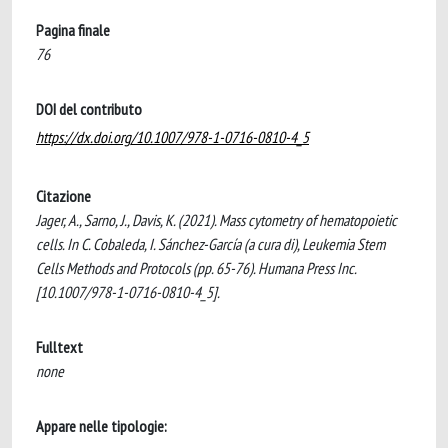
Pagina finale
76
DOI del contributo
https://dx.doi.org/10.1007/978-1-0716-0810-4_5
Citazione
Jager, A., Sarno, J., Davis, K. (2021). Mass cytometry of hematopoietic
cells. In C. Cobaleda, I. Sánchez-García (a cura di), Leukemia Stem
Cells Methods and Protocols (pp. 65-76). Humana Press Inc.
[10.1007/978-1-0716-0810-4_5].
Fulltext
none
Appare nelle tipologie: