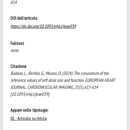
614
DOI dell'articolo
https://dx.doi.org/10.1093/ehjci/jeae039
Fulltext
none
Citazione
Badano, L., Benfari, G., Muraru, D. (2024). The conundrum of the
reference values of left atrial size and function. EUROPEAN HEART
JOURNAL. CARDIOVASCULAR IMAGING, 25(5), 613-614
[10.1093/ehjci/jeae039].
Appare nelle tipologie:
01 - Articolo su rivista