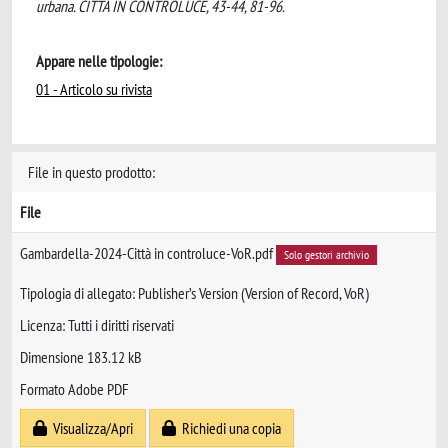
urbana. CITTÀ IN CONTROLUCE, 43-44, 81-96.
Appare nelle tipologie:
01 - Articolo su rivista
File in questo prodotto:
File
Gambardella-2024-Città in controluce-VoR.pdf
Solo gestori archivio
Tipologia di allegato: Publisher’s Version (Version of Record, VoR)
Licenza: Tutti i diritti riservati
Dimensione 183.12 kB
Formato Adobe PDF
Visualizza/Apri
Richiedi una copia