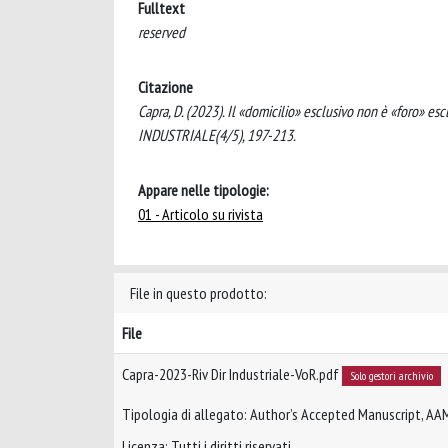
Fulltext
reserved
Citazione
Capra, D. (2023). Il «domicilio» esclusivo non è «foro» es
INDUSTRIALE(4/5), 197-213.
Appare nelle tipologie:
01 - Articolo su rivista
File in questo prodotto:
File
Capra-2023-Riv Dir Industriale-VoR.pdf
Solo gestori archivio
Tipologia di allegato: Author’s Accepted Manuscript, AA
Licenza: Tutti i diritti riservati