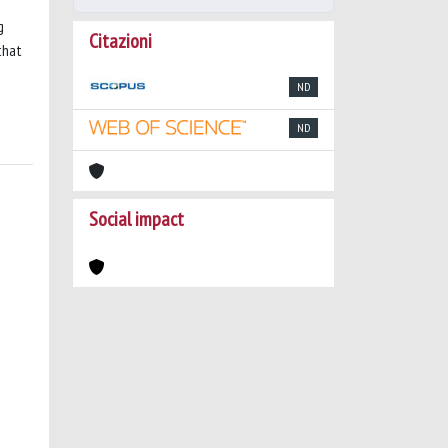
g
Citazioni
that
ND
ND
Social impact