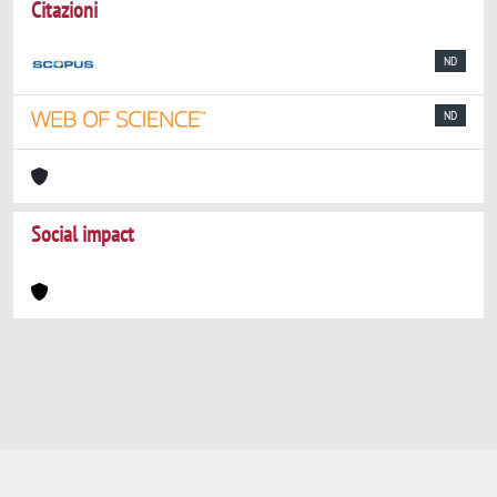
Citazioni
ND
ND
Social impact
Powered by
IRIS
-
about IRIS
-
Utilizzo dei