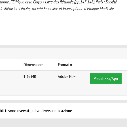
nne, l’Ethique et le Corps » Livre des Résumés (pp.147-148). Paris : Société
de Médicine Légale, Société Française et Francophone d’Ethique Médicale.
Dimensione
Formato
1.36 MB
Adobe PDF
Visualizza/Apri
ritti sono riservati, salvo diversa indicazione.