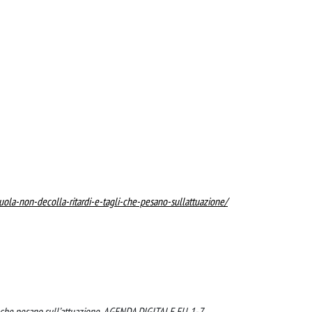
cuola-non-decolla-ritardi-e-tagli-che-pesano-sullattuazione/
gli che pesano sull’attuazione. AGENDA DIGITALE EU, 1-7.