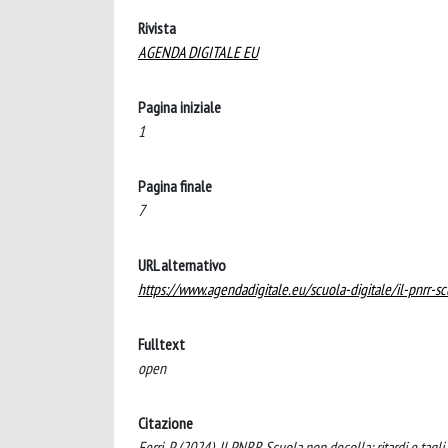
Rivista
AGENDA DIGITALE EU
Pagina iniziale
1
Pagina finale
7
URL alternativo
https://www.agendadigitale.eu/scuola-digitale/il-pnrr-s
Fulltext
open
Citazione
Ferri, P. (2024). Il PNRR Scuola non decolla: ritardi e ta