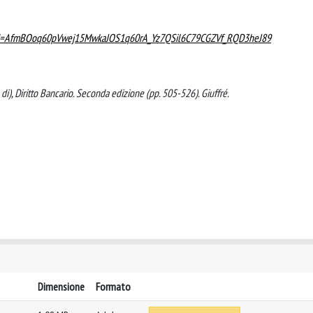
srsltid=AfmBOoq60pVwej15MwkaJOS1q60rA_Yz7QSil6C79CGZVf_RQD3heJ89
ra di), Diritto Bancario. Seconda edizione (pp. 505-526). Giuffré.
Dimensione
Formato