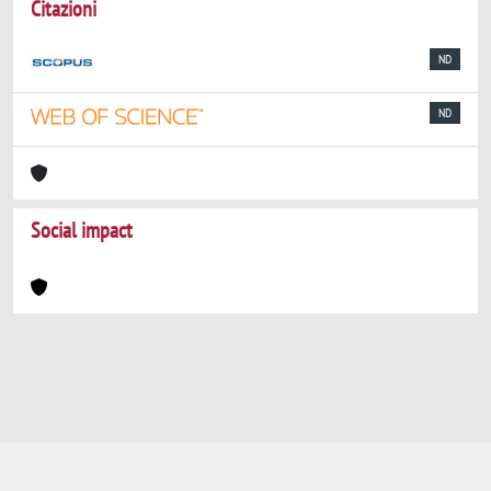
Citazioni
ND
ND
Social impact
Powered by
IRIS
-
about IRIS
-
Utilizzo dei