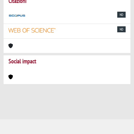
Citazioni
ND
ND
Social impact
Powered by
IRIS
-
about IRIS
-
Utilizzo dei