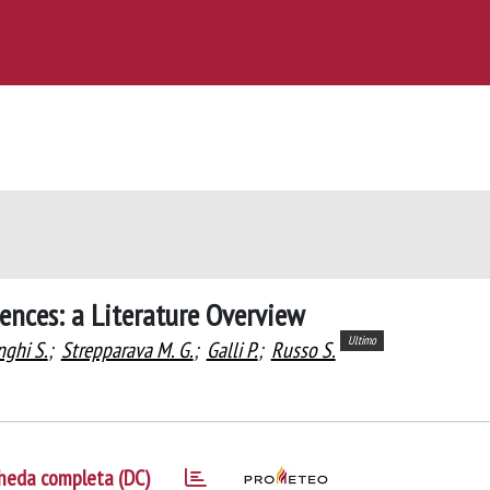
ences: a Literature Overview
Ultimo
nghi S.
;
Strepparava M. G.
;
Galli P.
;
Russo S.
heda completa (DC)