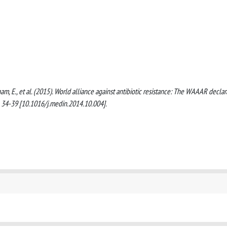
braham, E., et al. (2015). World alliance against antibiotic resistance: The WAAAR declar
), 34-39 [10.1016/j.medin.2014.10.004].